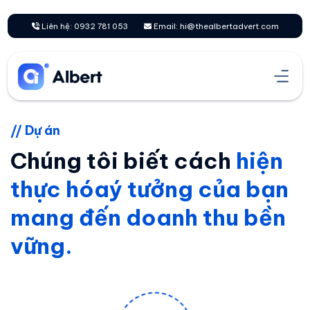
Chuyển
đến
Liên hệ: 0932 781 053
Email: hi@thealbertadvert.com
nội
dung
// Dự án
Chúng tôi biết cách
hiện
thực hóa
ý tưởng của bạn
mang đến doanh thu bền
vững.