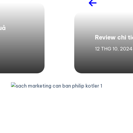
uả
Review chi t
12 THG 10, 2024