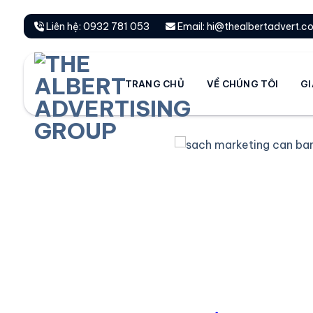
Chuyển
đến
Liên hệ: 0932 781 053
Email: hi@thealbertadvert.c
nội
dung
TRANG CHỦ
VỀ CHÚNG TÔI
GI