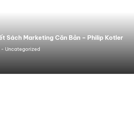
iết Sách Marketing Căn Bản – Philip Kotler
 -
Uncategorized