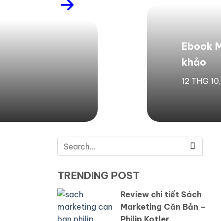
Ebook M
khảo
12 THG 10
TRENDING POST
Review chi tiết Sách
Marketing Căn Bản –
Philip Kotler