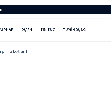
om
TIN TỨC
ẢI PHÁP
DỰ ÁN
TUYỂN DỤNG