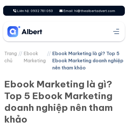
Chuyển
đến
Liên hệ: 0932 781 053
Email: hi@thealbertadvert.com
nội
dung
Trang
//
Ebook
//
Ebook Marketing là gì? Top 5
chủ
Marketing
Ebook Marketing doanh nghiệp
nên tham khảo
Ebook Marketing là gì?
Top 5 Ebook Marketing
doanh nghiệp nên tham
khảo