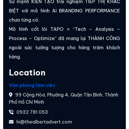
Sứ mệnh KIẾN TẠO trải nghiệm TIẾP THỊ KHÁC
BIỆT với mô hình AI BRANDING PERFORMANCE
chưa từng có.
Mô hình cốt lõi TAPO = “Tech – Analysis –
Process – Optimize” đã mang lại THÀNH CÔNG
ngoài sức tưởng tượng cho hàng trăm khách
hàng.
Location
Văn phòng làm việc
99 Cộng Hòa, Phường 4, Quận Tân Bình, Thành
Phố Hồ Chí Minh
0932 781 053
hi@thealbertadvert.com