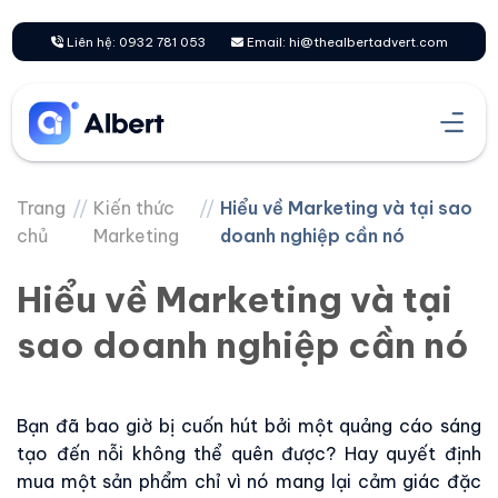
Chuyển
đến
Liên hệ: 0932 781 053
Email: hi@thealbertadvert.com
nội
dung
Trang
//
Kiến thức
//
Hiểu về Marketing và tại sao
chủ
Marketing
doanh nghiệp cần nó
Hiểu về Marketing và tại
sao doanh nghiệp cần nó
Bạn đã bao giờ bị cuốn hút bởi một quảng cáo sáng
tạo đến nỗi không thể quên được? Hay quyết định
mua một sản phẩm chỉ vì nó mang lại cảm giác đặc