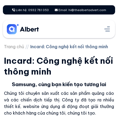
Chuyển
đến
Liên hệ: 0932 781 053
Email: hi@thealbertadvert.com
nội
dung
Trang chủ
//
Incard: Công nghệ kết nối thông minh
Incard: Công nghệ kết nối
thông minh
Samsung, cùng bạn kiến tạo tương lai
Chúng tôi chuyên sản xuất các sản phẩm quảng cáo
và các chiến dịch tiếp thị. Công ty đã tạo ra nhiều
thiết kế, website ứng dụng di động đoạt giải thưởng
cho khách hàng của chúng tôi, chúng tôi tạo.