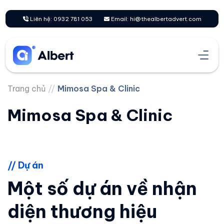
Chuyển
đến
Liên hệ: 0932 781 053
Email: hi@thealbertadvert.com
nội
dung
Trang chủ
//
Mimosa Spa & Clinic
Mimosa Spa & Clinic
// Dự án
Một số dự án về nhận
diện thương hiệu